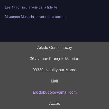
Les 47 ronins, la voie de la fidélité
Miyamoto Musashi, la voie de la tactique
Aïkido Cercle Lacay
36 avenue François Mauriac
93330, Neuilly-sur-Marne
Mail
aikidobudojo@gmail.com
Accès