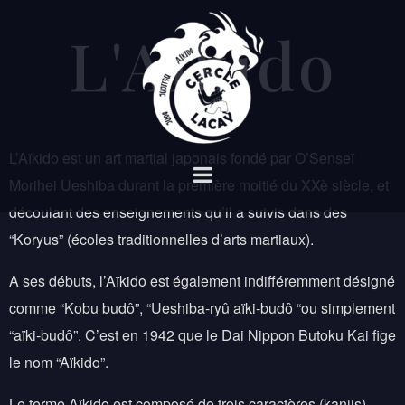
L'Aïkido
L’Aïkido est un art martial japonais fondé par O’Senseï
Morihei Ueshiba durant la première moitié du XXè siècle, et
découlant des enseignements qu’il a suivis dans des
“Koryus” (écoles traditionnelles d’arts martiaux).
A ses débuts, l’Aïkido est également indifféremment désigné
comme “Kobu budô”, “Ueshiba-ryû aïki-budô “ou simplement
“aïki-budô”. C’est en 1942 que le Dai Nippon Butoku Kai fige
le nom “Aïkido”.
Le terme Aïkido est composé de trois caractères (kanjis)