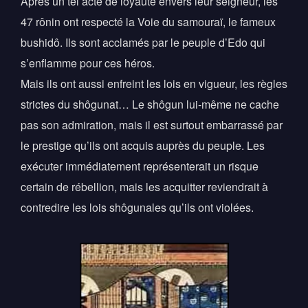
Après un tel acte de loyauté envers leur seigneur, les
47 rônin ont respecté la Voie du samouraï, le fameux
bushidô. Ils sont acclamés par le peuple d’Edo qui
s’enflamme pour ces héros.
Mais ils ont aussi enfreint les lois en vigueur, les règles
strictes du shôgunat… Le shôgun lui-même ne cache
pas son admiration, mais il est surtout embarrassé par
le prestige qu’ils ont acquis auprès du peuple. Les
exécuter immédiatement représenterait un risque
certain de rébellion, mais les acquitter reviendrait à
contredire les lois shôgunales qu’ils ont violées.