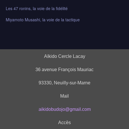
Les 47 ronins, la voie de la fidélité
Miyamoto Musashi, la voie de la tactique
Aïkido Cercle Lacay
36 avenue François Mauriac
93330, Neuilly-sur-Marne
Mail
aikidobudojo@gmail.com
Accès