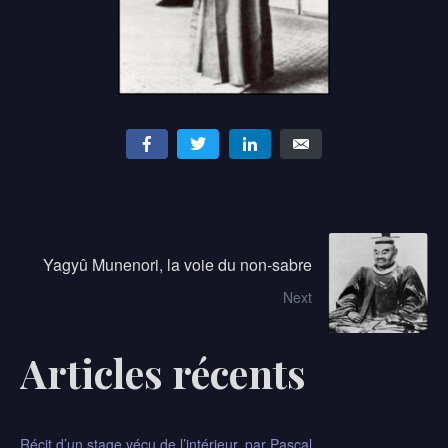
Yagyû Munenori, la voie du non-sabre
Next
Articles récents
Récit d’un stage vécu de l’intérieur, par Pascal​