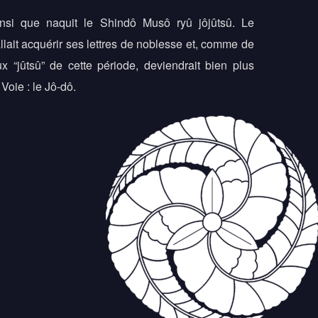
insi que naquit le Shindô Musô ryû jôjûtsû. Le
allait acquérir ses lettres de noblesse et, comme de
 “jûtsû” de cette période, deviendrait bien plus
 Voie : le Jô-dô.