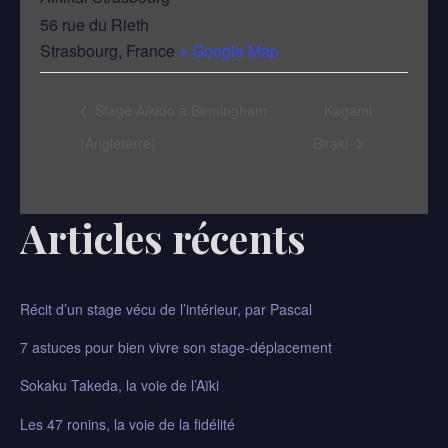
56 rue du Rieth
Strasbourg
,
France
+ Google Map
Stage Aïkido à Birmingham
Kagami
(Angleterre)
Biraki
Articles récents
Récit d’un stage vécu de l’intérieur, par Pascal​
7 astuces pour bien vivre son stage-déplacement
Sokaku Takeda, la voie de l’Aïki
Les 47 ronins, la voie de la fidélité