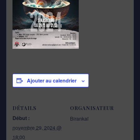
Ajouter au calendrier
DÉTAILS
ORGANISATEUR
Début :
Birankaï
novembre 29, 2024 @
18:00