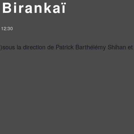
 Birankaï
@ 12:30
sous la direction de Patrick Barthélémy Shihan et