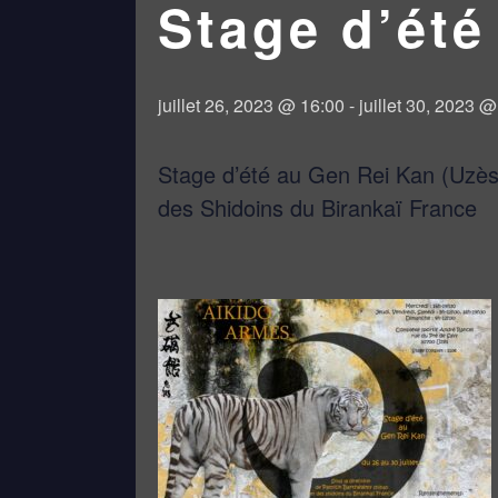
Stage d’été
juillet 26, 2023 @ 16:00
-
juillet 30, 2023 
Stage d’été au Gen Rei Kan (Uzès)
des Shidoins du Birankaï France