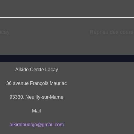
acay
Reprise des cour
Aïkido Cercle Lacay
36 avenue François Mauriac
93330, Neuilly-sur-Marne
Mail
aikidobudojo@gmail.com