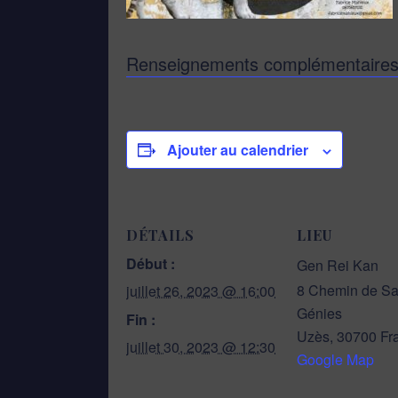
Renseignements complémentaire
Ajouter au calendrier
DÉTAILS
LIEU
Début :
Gen Rei Kan
8 Chemin de Sa
juillet 26, 2023 @ 16:00
Génies
Fin :
Uzès
,
30700
Fr
juillet 30, 2023 @ 12:30
Google Map