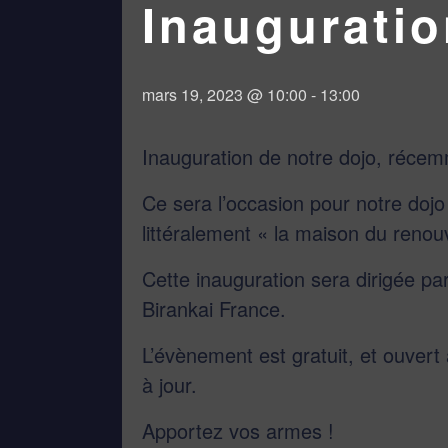
Inaugurati
mars 19, 2023 @ 10:00
-
13:00
Inauguration de notre dojo, réce
Ce sera l’occasion pour notre doj
littéralement « la maison du renou
Cette inauguration sera dirigée pa
Birankai France.
L’évènement est gratuit, et ouvert
à jour.
Apportez vos armes !