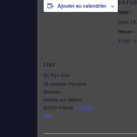
DÉTAI
Ajouter au calendrier
Date :
mars 19
Heure :
10:00 - 
LIEU
So Ryu Kan
36 avenue François
Mauriac
Neuilly sur Marne
,
93330
France
+ Google
Map