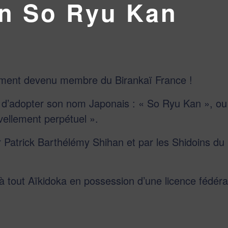
on So Ryu Kan
mment devenu membre du Birankaï France !
o d’adopter son nom Japonais : « So Ryu Kan », ou
vellement perpétuel ».
r Patrick Barthélémy Shihan et par les Shidoins du
 à tout Aïkidoka en possession d’une licence fédéra