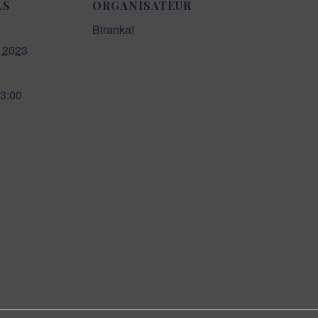
LS
ORGANISATEUR
Birankaï
, 2023
13:00