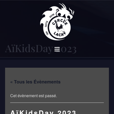
AïKidsDay 2023
« Tous les Évènements
Cet évènement est passé.
AïKidsDay 2023