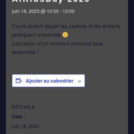
juin 18, 2023 @ 10:30
-
12:00
Cours durant lequel les parents et les enfants
pratiquent ensemble
L’occasion d’un moment convivial tous
ensemble !
Ajouter au calendrier
DÉTAILS
Date :
juin 18, 2023